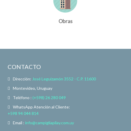
Obras
CONTACTO
Dirección:
José Leguizamón 3552 - C.P. 11600
Montevideo, Uruguay
Teléfono :
(+598) 26 280 049
WhatsApp Atención al Cliente:
+598 94 044 814
Email :
info@campigliapilay.com.uy