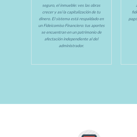
seguro, el inmueble: ves las obras
crecer y así la capitalización de tu
fi
dinero. El sistema está respaldado en
pago
un Fideicomiso Financiero: tus aportes
se encuentran en un patrimonio de
afectación independiente al del
administrador.