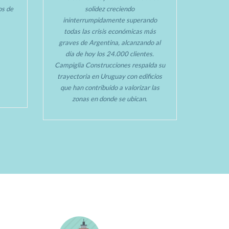
tos de
solidez creciendo
ininterrumpidamente superando
todas las crisis económicas más
graves de Argentina, alcanzando al
día de hoy los 24.000 clientes.
Campiglia Construcciones respalda su
trayectoria en Uruguay con edificios
que han contribuido a valorizar las
zonas en donde se ubican.