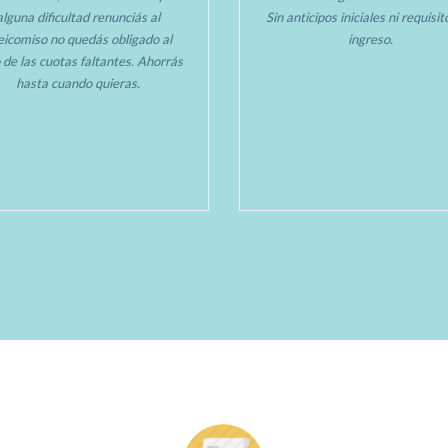
alguna dificultad renunciás al
Sin anticipos iniciales ni requisi
deicomiso no quedás obligado al
ingreso.
 de las cuotas faltantes. Ahorrás
hasta cuando quieras.