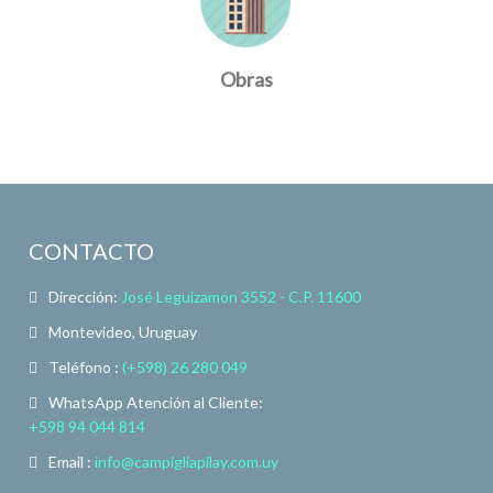
Obras
CONTACTO
Dirección:
José Leguizamón 3552 - C.P. 11600
Montevideo, Uruguay
Teléfono :
(+598) 26 280 049
WhatsApp Atención al Cliente:
+598 94 044 814
Email :
info@campigliapilay.com.uy